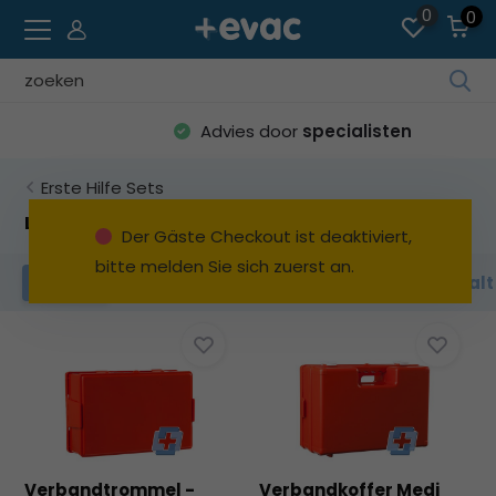
0
0
Ve
die
Advies door
specialisten
Pfe
na
Erste Hilfe Sets
ob
un
Leeres Erste-Hilfe-Set
Der Gäste Checkout ist deaktiviert,
unt
bitte melden Sie sich zuerst an.
um
Leerer Erste-Hilfe-Kasten
Wandhalt
Filter
da
ve
Erg
au
Dr
die
Ein
um
Verbandtrommel -
Verbandkoffer Medi