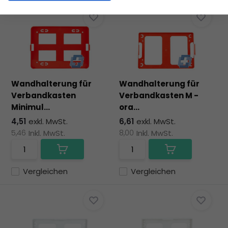
Wandhalterung für
Wandhalterung für
Verbandkasten
Verbandkasten M -
Minimul...
ora...
4,51
exkl. MwSt.
6,61
exkl. MwSt.
5,46
Inkl. MwSt.
8,00
Inkl. MwSt.
Vergleichen
Vergleichen