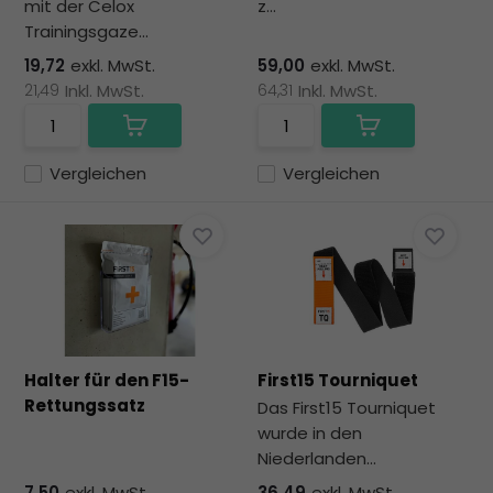
mit der Celox
z...
Trainingsgaze...
19,72
exkl. MwSt.
59,00
exkl. MwSt.
21,49
Inkl. MwSt.
64,31
Inkl. MwSt.
Vergleichen
Vergleichen
Halter für den F15-
First15 Tourniquet
Rettungssatz
Das First15 Tourniquet
wurde in den
Niederlanden...
7,50
exkl. MwSt.
36,49
exkl. MwSt.