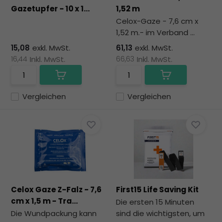
zu
Gazetupfer - 10 x 1...
1,52 m
au
Celox-Gaze ​​- 7,6 cm x
Su
1,52 m.- im Verband ...
zu
ge
15,08
exkl. MwSt.
61,13
exkl. MwSt.
Be
16,44
Inkl. MwSt.
66,63
Inkl. MwSt.
vo
To
kö
Vergleichen
Vergleichen
To
un
St
ve
Celox Gaze Z-Falz - 7,6
First15 Life Saving Kit
cm x 1,5 m - Tra...
Die ersten 15 Minuten
Die Wundpackung kann
sind die wichtigsten, um