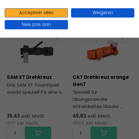
Accepteer alles
Weigeren
Vergleichen
Vergleichen
Nee, pas aan
SAM XT Drehkreuz
CAT Drehkreuz orange
Gen7
Das SAM XT Tourniquet
wurde speziell für eine s...
Speziell für
Übungszwecke
entwickeltes blaues ...
35,43
exkl. MwSt.
45,83
exkl. MwSt.
41,51
Inkl. MwSt.
49,96
Inkl. MwSt.