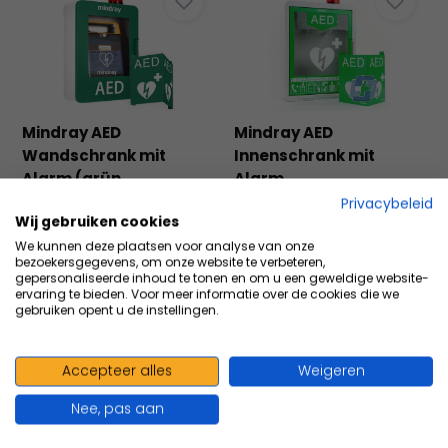
Mindray AED
Mindray AED
Wandschrank mit
Innenschrank mit
Alarm (grün
Alarm
Grüner AED-Wandschrank
Mindray AED-
Privacybeleid
Wij gebruiken cookies
mit integriertem Alarm, ...
Wandschrank für den
We kunnen deze plaatsen voor analyse van onze
Innenbereich mi...
bezoekersgegevens, om onze website te verbeteren,
gepersonaliseerde inhoud te tonen en om u een geweldige website-
196,56
exkl. MwSt.
287,60
exkl. MwSt.
ervaring te bieden. Voor meer informatie over de cookies die we
237,84
304,85
Inkl. MwSt.
347,99
Inkl. MwSt.
gebruiken opent u de instellingen.
Accepteer alles
Weigeren
Vergleichen
Vergleichen
Nee, pas aan