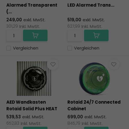
zu
Alarmed Transparent
LED Alarmed Trans...
au
(...
Su
249,00
exkl. MwSt.
519,00
exkl. MwSt.
zu
301,29
Inkl. MwSt.
627,99
Inkl. MwSt.
ge
Be
vo
To
Vergleichen
Vergleichen
kö
To
un
St
ve
AED Wandkasten
Rotaid 24/7 Connected
Rotaid Solid Plus HEAT
Cabinet
539,53
exkl. MwSt.
699,00
exkl. MwSt.
652,83
Inkl. MwSt.
845,79
Inkl. MwSt.