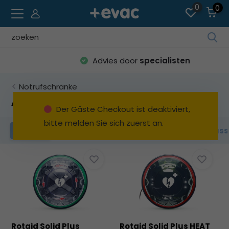
0
0
Ve
die
Advies door
specialisten
Pfe
na
Notrufschränke
ob
un
AED
Der Gäste Checkout ist deaktiviert,
unt
bitte melden Sie sich zuerst an.
um
AED
Notfallmaßnahmen
Schlüss
Filter
da
ve
Erg
au
Dr
die
Ein
um
Rotaid Solid Plus
Rotaid Solid Plus HEAT