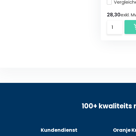
Vergleich
28,30
exkl. M
100+ kwaliteits 
Kundendienst
Oranje K