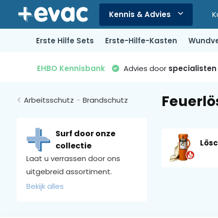
Kennis & Advies
K
Verwende
die
Erste Hilfe Sets
Erste-Hilfe-Kasten
Wundve
Pfeile
nach
oben
EHBO Kennisbank
Advies door
specialisten
und
unten,
Feuerlö
um
Arbeitsschutz
-
Brandschutz
das
verfügbare
Ergebnis
Surf door onze
auszuwählen.
Lös
collectie
Drücke
Laat u verrassen door ons
die
uitgebreid assortiment.
Eingabetaste,
Bekijk alles
um
zum
ausgewählten