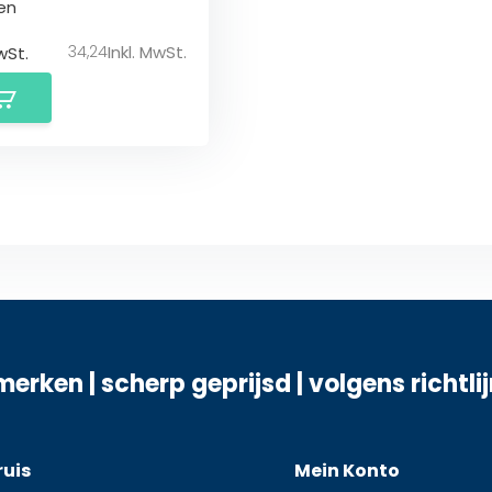
en
34,24
Inkl. MwSt.
wSt.
merken | scherp geprijsd | volgens richtli
ruis
Mein Konto