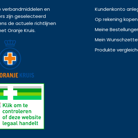
 verbandmiddelen en
Kundenkonto anle
ers zijn geselecteerd
Op rekening kopen
ens de actuele richtlijnen
Meine Bestellunge
het Oranje Kruis.
Mein Wunschzette
Produkte vergleic