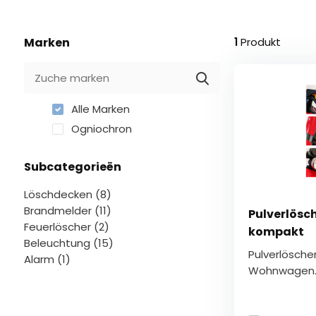
Suchergebnis
zu
gelangen.
Marken
1
Produkt
Benutzer
von
Touchgeräten
können
Alle Marken
Touch-
Ogniochron
und
Streichgesten
verwenden.
Subcategorieën
Löschdecken (8)
Brandmelder (11)
Pulverlösch
Feuerlöscher (2)
kompakt
Beleuchtung (15)
Pulverlöscher
Alarm (1)
Wohnwagen. 