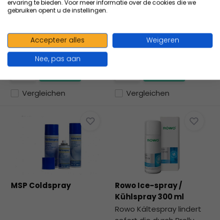
ervaring te bieden. Voor meer informatie over de cookies die we
Kälte- und
gebruiken opent u de instellingen.
Wärmekompresse,
wiederverwendbar.
Accepteer alles
Weigeren
3,44
exkl. MwSt.
1,75
exkl. MwSt.
4,16
Inkl. MwSt.
1,91
1,79
Inkl. MwSt.
Nee, pas aan
Vergleichen
Vergleichen
MSP Coldspray
Rowo Ice-spray /
Kühlspray 300 ml
Rowo Kältespray lindert