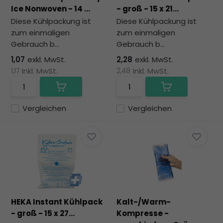
zu
Ice Nonwoven - 14 ...
- groß - 15 x 21...
au
Diese Kühlpackung ist
Diese Kühlpackung ist
Su
zum einmaligen
zum einmaligen
zu
Gebrauch b...
Gebrauch b...
ge
Be
1,07
exkl. MwSt.
2,28
exkl. MwSt.
vo
1,17
Inkl. MwSt.
2,48
Inkl. MwSt.
To
kö
To
Vergleichen
Vergleichen
un
St
ve
HEKA Instant Kühlpack
Kalt-/Warm-
- groß - 15 x 27...
Kompresse -