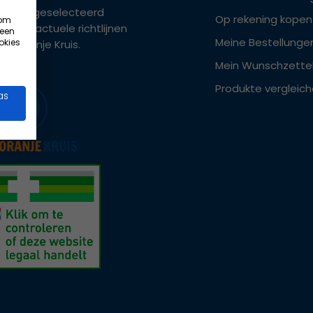
ers zijn geselecteerd
Op rekening kopen
 om
ens de actuele richtlijnen
 een
Meine Bestellunge
okies
het Oranje Kruis.
Mein Wunschzette
Produkte vergleic
as