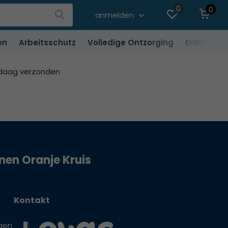
0
0
anmelden
on
Arbeitsschutz
Volledige Ontzorging
EHBO vere
ndaag verzonden
jnen Oranje Kruis
Kontakt
gen