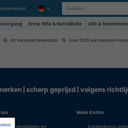
undendienst
rsorgung
Erste Hilfe & Notfallhilfe
AED & Reanimati
Uit voorraad leverbaar
Voor 12.00 uur besteld=Va
merken | scherp geprijsd | volgens richtli
ruis
Mein Konto
beleid
 verbandmiddelen en
Kundenkonto anle