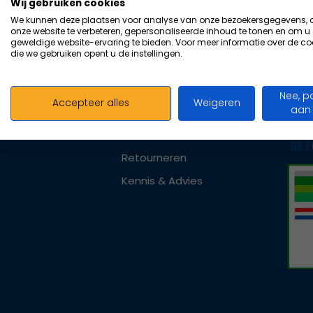
Wij gebruiken cookies
Suchergebnis
koff
Über EVAC
zu
We kunnen deze plaatsen voor analyse van onze bezoekersgegevens,
volg
onze website te verbeteren, gepersonaliseerde inhoud te tonen en om u
gelangen.
Persönliche Beratung
geweldige website-ervaring te bieden. Voor meer informatie over de co
van 
Benutzer
die we gebruiken opent u de instellingen.
Dealer / Reseller von EVAC
von
Touchgeräten
Shopping-Tipps
Nee, p
können
Accepteer alles
Weigeren
aan
Transport und Kosten
Touch-
und
Bezahlen
Streichgesten
Retourneren
verwenden.
Kennis & Advies