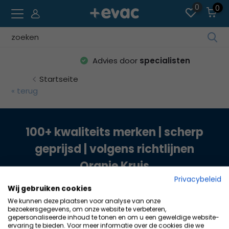
0
0
Ve
die
Advies door
specialisten
Pfe
na
Startseite
ob
« terug
un
unt
um
100+ kwaliteits merken | scherp
da
geprijsd | volgens richtlijnen
ve
Erg
Oranje Kruis
au
Privacybeleid
Dr
Wij gebruiken cookies
die
We kunnen deze plaatsen voor analyse van onze
Kundendienst
Ein
bezoekersgegevens, om onze website te verbeteren,
gepersonaliseerde inhoud te tonen en om u een geweldige website-
um
ervaring te bieden. Voor meer informatie over de cookies die we