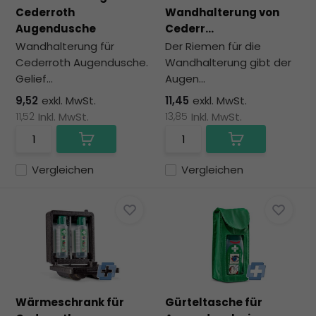
zu
Cederroth
Wandhalterung von
au
Augendusche
Cederr...
Su
Wandhalterung für
Der Riemen für die
zu
Cederroth Augendusche.
Wandhalterung gibt der
ge
Gelief...
Augen...
Be
vo
9,52
exkl. MwSt.
11,45
exkl. MwSt.
To
11,52
Inkl. MwSt.
13,85
Inkl. MwSt.
kö
To
un
Vergleichen
Vergleichen
St
ve
Wärmeschrank für
Gürteltasche für