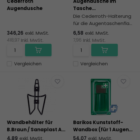
Cederroth
Augendusche im
Augendusche
Tasche...
Die Cederroth-Halterung
für die Augentaschenfla...
346,26
exkl. MwSt.
6,58
exkl. MwSt.
418,97
Inkl. MwSt.
7,96
Inkl. MwSt.
Vergleichen
Vergleichen
Wandbehälter für
Barikos Kunststoff-
B.Braun / Sanaplast A...
Wandbox (für 1 Augen...
4,89
exkl. MwSt.
54,07
exkl. MwSt.