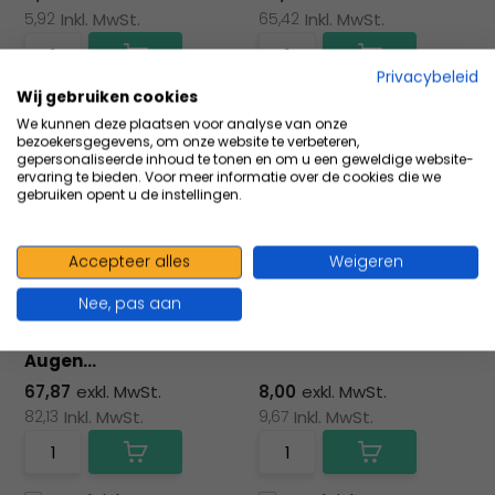
5,92
Inkl. MwSt.
65,42
Inkl. MwSt.
Privacybeleid
Wij gebruiken cookies
Vergleichen
Vergleichen
We kunnen deze plaatsen voor analyse van onze
bezoekersgegevens, om onze website te verbeteren,
gepersonaliseerde inhoud te tonen en om u een geweldige website-
ervaring te bieden. Voor meer informatie over de cookies die we
gebruiken opent u de instellingen.
Accepteer alles
Weigeren
Nee, pas aan
Barikos Kunststoff-
Plum Gürteltasche für
Wandbox (für 2
Augenspülflasch...
Augen...
67,87
exkl. MwSt.
8,00
exkl. MwSt.
82,13
Inkl. MwSt.
9,67
Inkl. MwSt.