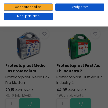
156,91
Inkl. MwSt.
102,95
Inkl. MwSt.
Accepteer alles
Weigeren
Nee, pas aan
Vergleichen
Vergleichen
Protectaplast Medic
Protectaplast First Aid
Box Pro Medium
Kit Industry 2
Protectaplast Medic Box
Protectaplast First Aid Kit
Pro Medium
Industry 2
70,15
exkl. MwSt.
44,95
exkl. MwSt.
76,46
Inkl. MwSt.
49,00
Inkl. MwSt.