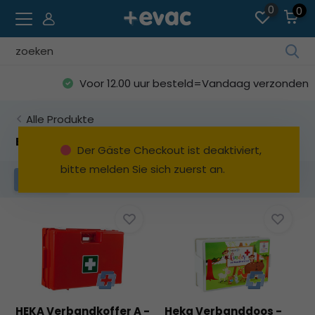
0
0
Ve
die
Voor 12.00 uur besteld=Vandaag verzonden
Pfe
na
Alle Produkte
ob
un
Erste-Hilfe-Set allgemein
Der Gäste Checkout ist deaktiviert,
unt
bitte melden Sie sich zuerst an.
um
Filter
da
ve
Erg
au
Dr
die
Ein
um
HEKA Verbandkoffer A -
Heka Verbanddoos -