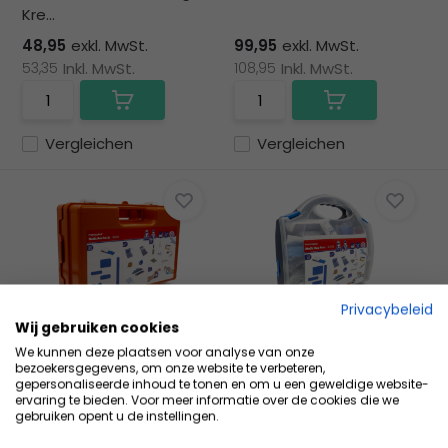
Kre...
48,95
exkl. MwSt.
99,95
exkl. MwSt.
53,35
Inkl. MwSt.
108,95
Inkl. MwSt.
Vergleichen
Vergleichen
Privacybeleid
Wij gebruiken cookies
Protectaplast Medic
Protectaplast Medic
We kunnen deze plaatsen voor analyse van onze
Box Pro Extra Large
Box Pro Large
bezoekersgegevens, om onze website te verbeteren,
Protectaplast Medic Box
Protectaplast Medic Box
gepersonaliseerde inhoud te tonen en om u een geweldige website-
ervaring te bieden. Voor meer informatie over de cookies die we
Pro Extra Large
Pro Large
gebruiken opent u de instellingen.
143,95
exkl. MwSt.
94,45
exkl. MwSt.