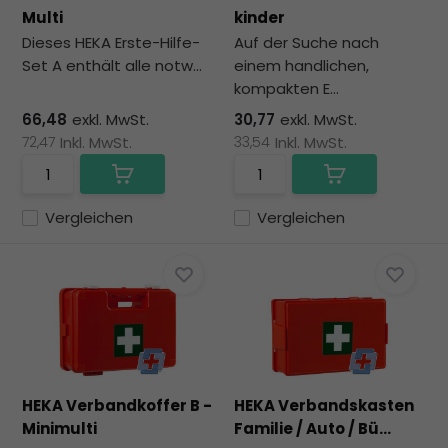
zu
Multi
kinder
au
Dieses HEKA Erste-Hilfe-
Auf der Suche nach
Su
Set A enthält alle notw...
einem handlichen,
zu
kompakten E...
ge
Be
66,48
exkl. MwSt.
30,77
exkl. MwSt.
vo
72,47
Inkl. MwSt.
33,54
Inkl. MwSt.
To
kö
To
Vergleichen
Vergleichen
un
St
ve
HEKA Verbandkoffer B -
HEKA Verbandskasten
Minimulti
Familie / Auto / Bü...