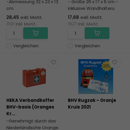
-Abmessung 32 x 23 x 13
- Größe 26 x 17 x 6 cm -
cm.
inklusive Wandhalteru
28,45
exkl. MwSt.
17,68
exkl. MwSt.
31,01
Inkl. MwSt.
19,27
Inkl. MwSt.
Vergleichen
Vergleichen
HEKA Verbandkoffer
BHV Rugzak – Oranje
BHV-basis (Oranges
Kruis 2021
Kr...
-Genehmigt durch das
Niederländische Orange