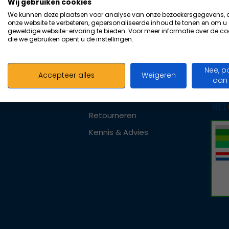
Wij gebruiken cookies
Suchergebnis
koff
Über EVAC
zu
We kunnen deze plaatsen voor analyse van onze bezoekersgegevens,
volg
onze website te verbeteren, gepersonaliseerde inhoud te tonen en om u
gelangen.
Persönliche Beratung
geweldige website-ervaring te bieden. Voor meer informatie over de co
van 
Benutzer
die we gebruiken opent u de instellingen.
Dealer / Reseller von EVAC
von
Touchgeräten
Shopping-Tipps
Nee, p
können
Accepteer alles
Weigeren
aan
Transport und Kosten
Touch-
und
Bezahlen
Streichgesten
Retourneren
verwenden.
Kennis & Advies