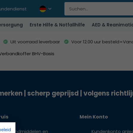
undendienst
rsorgung
Erste Hilfe & Notfallhilfe
AED & Reanimati
Uit voorraad leverbaar
Voor 12.00 uur besteld=Va
erbandkoffer BHV-Basis
merken | scherp geprijsd | volgens richtli
ruis
Mein Konto
beleid
 verbandmiddelen en
Kundenkonto anle