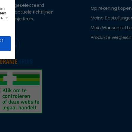
ers zijn geselecteerd
Op rekening kopen
 om
ens de actuele richtlijnen
 een
Meine Bestellunge
okies
het Oranje Kruis.
Mein Wunschzette
Produkte vergleic
as