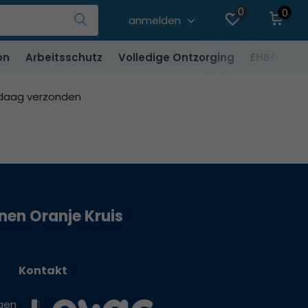
0
0
anmelden
on
Arbeitsschutz
Volledige Ontzorging
EHBO vere
ndaag verzonden
jnen Oranje Kruis
Kontakt
gen