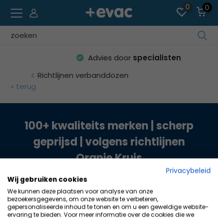
0
0
Ve
die
Advies door
specialisten
Pfe
na
Richtlijnen verbanddozen
ob
« terug
un
unt
um
100+ kwaliteits merken | scherp
da
geprijsd | volgens richtlijnen
ve
Erg
Oranje Kruis
au
Privacybeleid
Dr
Wij gebruiken cookies
die
We kunnen deze plaatsen voor analyse van onze
Kundendienst
Ein
bezoekersgegevens, om onze website te verbeteren,
gepersonaliseerde inhoud te tonen en om u een geweldige website-
um
ervaring te bieden. Voor meer informatie over de cookies die we