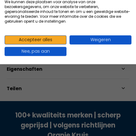
We kunnen deze plaatsen voor analyse van onze
bezoekersgegevens, om onze website te verbeteren,
Größere
Menge
bestellen
gepersonaliseerde inhoud te tonen en om u een geweldige website-
ervaring te bieden. Voor meer informatie over de cookies die we
Vergleichen
gebruiken opent u de instellingen.
Accepteer alles
Weigeren
Produktbeschreibung
Nee, pas aan
Eigenschaften
Teilen
100+ kwaliteits merken | scherp
geprijsd | volgens richtlijnen
Oranje Kruis