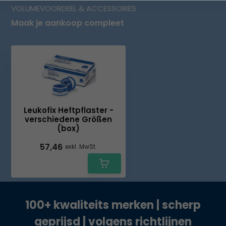
VOLUMEVOORDEEL & ACCESSOIRES
Maak je aankoop compleet
Leukofix Heftpflaster -
verschiedene Größen
(box)
57,46
exkl. MwSt.
100+ kwaliteits merken | scherp
geprijsd | volgens richtlijnen