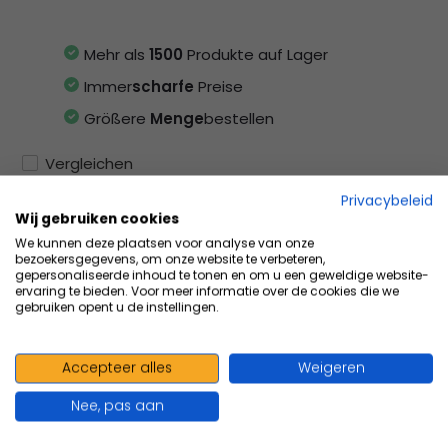
Mehr als
1500
Produkte auf Lager
Immer
scharfe
Preise
Größere
Menge
bestellen
Vergleichen
Privacybeleid
Wij gebruiken cookies
We kunnen deze plaatsen voor analyse van onze
Produktbeschreibung
bezoekersgegevens, om onze website te verbeteren,
gepersonaliseerde inhoud te tonen en om u een geweldige website-
ervaring te bieden. Voor meer informatie over de cookies die we
gebruiken opent u de instellingen.
Eigenschaften
Accepteer alles
Weigeren
Teilen
Nee, pas aan