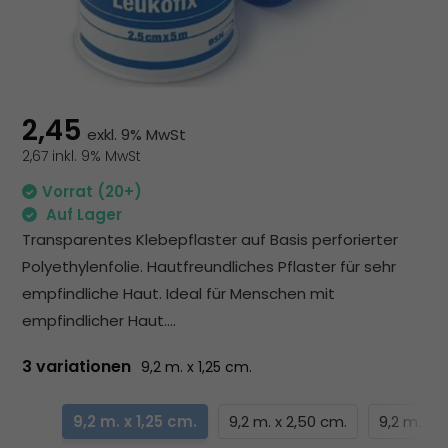
zu
au
Su
zu
ge
Be
2,45
exkl. 9% MwSt
vo
2,67 inkl. 9% MwSt
To
kö
Vorrat (20+)
To
Auf Lager
un
Transparentes Klebepflaster auf Basis perforierter
St
Polyethylenfolie. Hautfreundliches Pflaster für sehr
ve
empfindliche Haut. Ideal für Menschen mit
empfindlicher Haut....
3 variationen
9,2 m. x 1,25 cm.
9,2 m. x 1,25 cm.
9,2 m. x 2,50 cm.
9,2 m. x 