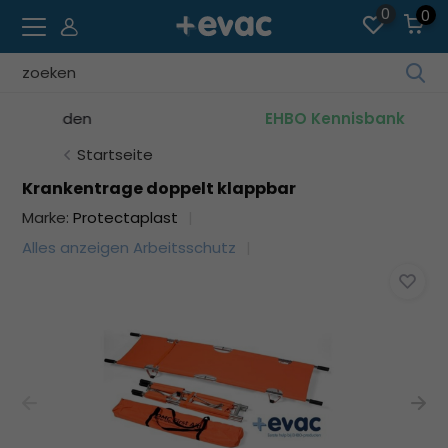
0
0
Ve
die
den
EHBO Kennisbank
Pfe
na
Startseite
ob
Krankentrage doppelt klappbar
un
Marke:
Protectaplast
unt
um
Alles anzeigen Arbeitsschutz
da
ve
Erg
au
Dr
die
Ein
um