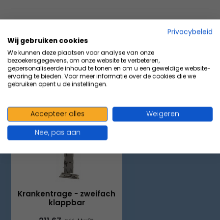
Eigenschaften
Privacybeleid
Wij gebruiken cookies
We kunnen deze plaatsen voor analyse van onze
Teilen
bezoekersgegevens, om onze website te verbeteren,
gepersonaliseerde inhoud te tonen en om u een geweldige website-
ervaring te bieden. Voor meer informatie over de cookies die we
gebruiken opent u de instellingen.
VOLUMEVOORDEEL & ACCESSOIRES
Maak je aankoop compleet
Accepteer alles
Weigeren
Nee, pas aan
Krankentrage - zweifach
klappbar