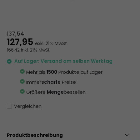
zu
au
Su
zu
ge
137,54
Be
127,95
exkl. 21% MwSt
vo
166,42 inkl. 21% MwSt
To
kö
Auf Lager: Versand am selben Werktag
To
Mehr als
1500
Produkte auf Lager
un
St
Immer
scharfe
Preise
ve
Größere
Menge
bestellen
Vergleichen
Produktbeschreibung