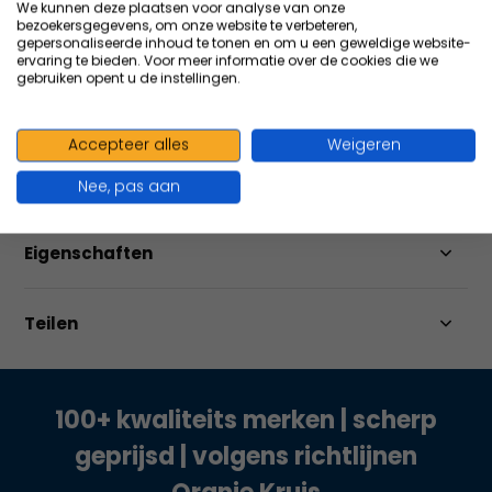
We kunnen deze plaatsen voor analyse van onze
bezoekersgegevens, om onze website te verbeteren,
Größere
Menge
bestellen
gepersonaliseerde inhoud te tonen en om u een geweldige website-
ervaring te bieden. Voor meer informatie over de cookies die we
gebruiken opent u de instellingen.
Vergleichen
Accepteer alles
Weigeren
Produktbeschreibung
Nee, pas aan
Eigenschaften
Teilen
100+ kwaliteits merken | scherp
geprijsd | volgens richtlijnen