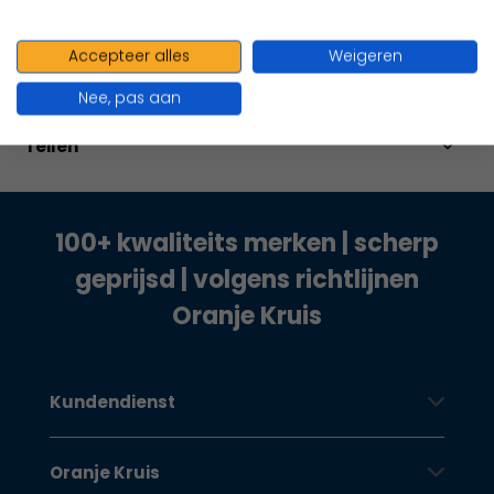
Produktbeschreibung
Accepteer alles
Weigeren
Eigenschaften
Nee, pas aan
Teilen
100+ kwaliteits merken | scherp
geprijsd | volgens richtlijnen
Oranje Kruis
Kundendienst
Oranje Kruis