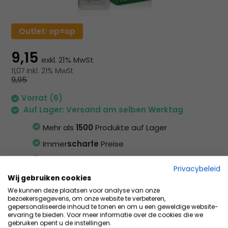
zu
au
Su
Outlet: op=op
zu
ge
9,15
exkl. 21% MwSt
Be
11,07 inkl. 21% MwSt
vo
9,95
To
kö
Vorrat (6)
To
Auf Lager: Versand am selben Werktag
un
Mehr als
1500
Produkte auf Lager
St
ve
Immer
scharfe
Preise
Größere
Menge
bestellen
Privacybeleid
Wij gebruiken cookies
Vergleichen
We kunnen deze plaatsen voor analyse van onze
bezoekersgegevens, om onze website te verbeteren,
gepersonaliseerde inhoud te tonen en om u een geweldige website-
ervaring te bieden. Voor meer informatie over de cookies die we
gebruiken opent u de instellingen.