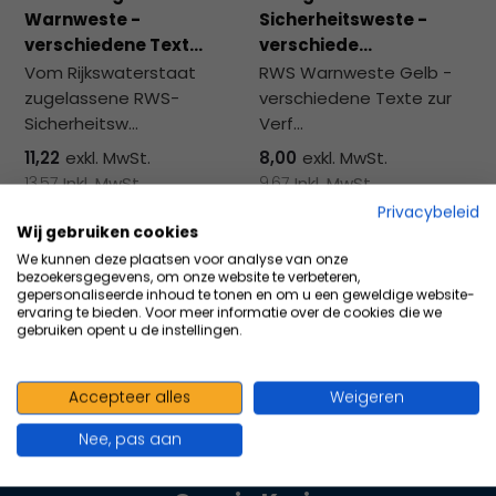
zu
Warnweste -
Sicherheitsweste -
au
verschiedene Text...
verschiede...
Su
Vom Rijkswaterstaat
RWS Warnweste Gelb -
zu
zugelassene RWS-
verschiedene Texte zur
ge
Sicherheitsw...
Verf...
Be
vo
11,22
exkl. MwSt.
8,00
exkl. MwSt.
To
13,57
Inkl. MwSt.
9,67
Inkl. MwSt.
kö
Privacybeleid
To
Wij gebruiken cookies
un
Vergleichen
Vergleichen
We kunnen deze plaatsen voor analyse van onze
bezoekersgegevens, om onze website te verbeteren,
St
gepersonaliseerde inhoud te tonen en om u een geweldige website-
ve
ervaring te bieden. Voor meer informatie over de cookies die we
gebruiken opent u de instellingen.
Accepteer alles
Weigeren
100+ kwaliteits merken | scherp
Nee, pas aan
geprijsd | volgens richtlijnen