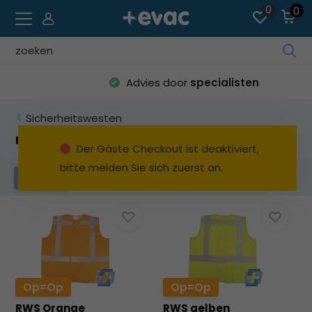
0
0
Ve
die
Advies door
specialisten
Pfe
na
Sicherheitswesten
ob
un
EN 471
Der Gäste Checkout ist deaktiviert,
unt
bitte melden Sie sich zuerst an.
um
EN 471
flammhemmend
Filter
da
ve
Erg
au
Dr
die
Ein
Op=Op
Op=Op
um
RWS Orange
RWS gelben