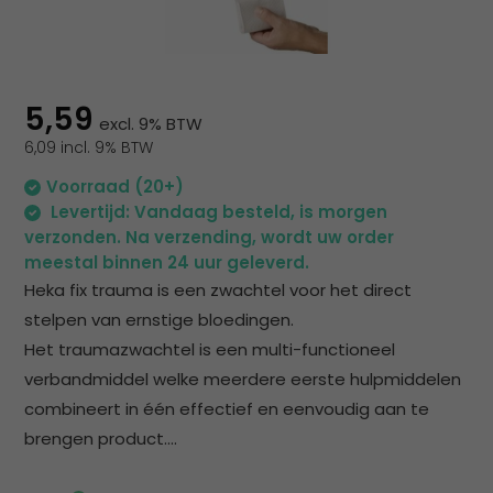
na
he
ge
zoe
te
5,59
excl. 9% BTW
ga
6,09 incl. 9% BTW
Als
u
Voorraad (20+)
me
Levertijd: Vandaag besteld, is morgen
aa
verzonden. Na verzending, wordt uw order
wer
meestal binnen 24 uur geleverd.
kun
Heka fix trauma is een zwachtel voor het direct
u
stelpen van ernstige bloedingen.
to
Het traumazwachtel is een multi-functioneel
en
verbandmiddel welke meerdere eerste hulpmiddelen
sw
geb
combineert in één effectief en eenvoudig aan te
brengen product....