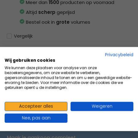
Meer dan
1500
producten op voorraad
Altijd
scherp
geprijsd
Bestel ook in
grote
volumes
Vergelijk
Privacybeleid
Wij gebruiken cookies
Productomschrijving
We kunnen deze plaatsen voor analyse van onze
bezoekersgegevens, om onze website te verbeteren,
gepersonaliseerde inhoud te tonen en om u een geweldige website-
ervaring te bieden. Voor meer informatie over de cookies die we
Specificaties
gebruiken opent u de instellingen.
Delen
Accepteer alles
Weigeren
Nee, pas aan
VOLUMEVOORDEEL & ACCESSOIRES
Maak je aankoop compleet