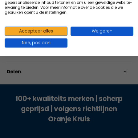
gepersonaliseerde inhoud te tonen en om u een geweldige website-
Vergelijk
ervaring te bieden. Voor meer informatie over de cookies die we
gebruiken opent u de instellingen.
Accepteer alles
Weigeren
Productomschrijving
Nee, pas aan
Specificaties
Delen
100+ kwaliteits merken | scherp
geprijsd | volgens richtlijnen
Oranje Kruis